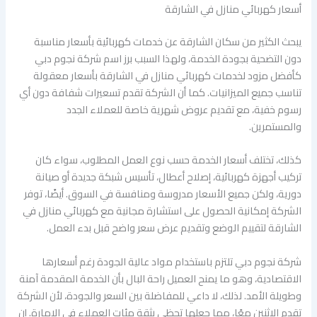
أسعار كهربائي منازل في الشارقة
يبحث الكثير من سكان الشارقة عن خدمات كهربائية بأسعار مناسبة
دون التضحية بجودة الخدمة، ولهذا السبب برز اسم شركة نجوم دبي
كأفضل مزود لخدمات كهربائي منازل في الشارقة بأسعار معقولة
تناسب جميع الميزانيات. كما أن الشركة تقدم تسعيرات شفافة دون أي
رسوم خفية، مع تقديم عروض شهرية خاصة للعملاء الجدد
والمستمرين.
كذلك، تختلف أسعار الخدمة حسب نوع العمل المطلوب، سواء كان
تركيب أجهزة كهربائية، إصلاح أعطال، تأسيس شبكة جديدة أو صيانة
دورية، ولكن جميع الأسعار مدروسة ومنافسة في السوق. أيضًا، توفر
الشركة إمكانية الحصول على استشارة مجانية مع كهربائي منازل في
الشارقة لتقييم الوضع وتقديم عرض سعر واضح قبل بدء العمل.
شركة نجوم دبي تلتزم باستخدام مواد عالية الجودة رغم أسعارها
الاقتصادية، وهو ما يمنح العميل راحة البال بأن الخدمة المقدمة آمنة
وطويلة الأمد. لذلك، لا داعي للمفاضلة بين السعر والجودة، لأن الشركة
تقدم الاثنين معًا، مما جعلها تحظى بثقة مئات العملاء في الإمارة. إن