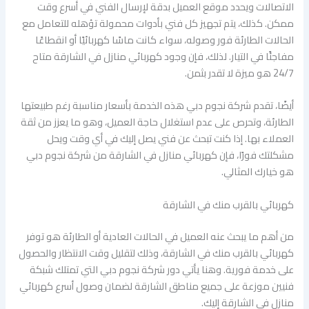
الاتصالات ويحدد موقع العميل بدقة لإرسال الفني في أسرع وقت
ممكن. كذلك، يتم تجهيز كل فني بأدوات محمولة تؤهله للتعامل مع
الحالات الطارئة فور وصوله، سواء كانت ماسًا كهربائيًا أو انقطاعًا
مفاجئًا في التيار. لذلك، فإن وجود كهربائي منازل في الشارقة متاح
24/7 هو ميزة لا تقدر بثمن.
أيضًا، تقدم شركة نجوم دبي هذه الخدمة بأسعار مناسبة رغم طبيعتها
الطارئة، وتحرص على عدم استغلال حاجة العميل، وهو ما يعزز من ثقة
العملاء بها. إذا كنت تبحث عن فني يصل إليك في أي وقت ويحل
مشكلتك فورًا، فإن كهربائي منازل في الشارقة من شركة نجوم دبي
هو خيارك المثالي.
كهربائي بالقرب منك في الشارقة
من أهم ما يبحث عنه العميل في الحالات العادية أو الطارئة هو توفر
كهربائي بالقرب منك في الشارقة، وذلك لتقليل وقت الانتظار والحصول
على خدمة فورية. وهنا يأتي دور شركة نجوم دبي التي تمتلك شبكة
فنيين موزعة على جميع مناطق الشارقة لضمان وصول أسرع كهربائي
منازل في الشارقة إليك.