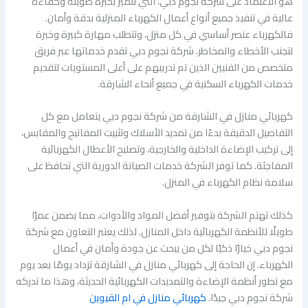
هو الاعتماد على شركة نجوم دبي، التي تتميز بخبرة طويلة وكفاءة
عالية في تنفيذ جميع أنواع أعمال الكهرباء المنزلية بدقة وأمان.
فالكهرباء عنصر أساسي في كل منزل، وتتطلب مهارة كبيرة وخبرة
لتجنب الأخطاء والمخاطر. شركة نجوم دبي تقدم خدماتها عبر فريق
متخصص من الفنيين الذين تم تدريبهم على أعلى المستويات لتقديم
خدمات الكهرباء السكنية في جميع أنحاء الشارقة.
كهربائي منازل في الشارقة من شركة نجوم دبي يتعامل مع كل
التفاصيل الدقيقة بدءًا من تمديد الأسلاك وتثبيت المفاتيح والمقابس،
إلى تركيب الإضاءة الداخلية والخارجية، وتصليح الأعطال الكهربائية
المفاجئة. كما توفر الشركة خدمات الصيانة الدورية التي تحافظ على
سلامة نظام الكهرباء في المنزل.
كذلك تهتم الشركة بتوفير أفضل المواد والأدوات، مما يضمن عمرًا
طويلًا للأنظمة الكهربائية داخل المنازل. لذلك يعتبر التعاون مع شركة
نجوم دبي خيارًا ذكيًا لكل من يبحث عن جودة وأمان في أعمال
الكهرباء. إن الحاجة إلى كهربائي منازل في الشارقة تزداد يومًا بعد يوم
مع تطور أنظمة الإضاءة والتمديدات الكهربائية الحديثة، وهذا ما تدركه
شركة نجوم دبي جيدًا.
كهربائي منازل في ام القيوين