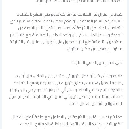
الخدمة حسب مساحة المنزل وعدد النقاط الكهربائية.
كهربائي منازل في الشارقة من شركة نجوم دبي يتمتع بالكفاءة
العالية رغم السعر المنخفض، ويقدم العمل بدقة تامة واهتمام بأدق
التفاصيل. لذلك، فإن الشركة أصبحت الخيار الأول للأسر الباحثة عن
الجودة والسعر المناسب في آن واحد. لا داعي للمغامرة مع فنيين غير
معتمدين، لأنك تستطيع الآن الحصول على كهربائي منازل في الشارقة
محترف ورخيص من مكان موثوق.
فني تصليح كهرباء في الشارقة
عند حدوث أي خلل أو عطل كهربائي مفاجئ في المنزل، فإن أول ما
يحتاجه العميل هو فني تصليح كهرباء في الشارقة يتمتع بالكفاءة
والخبرة والسرعة في الأداء. وهنا يأتي دور شركة نجوم دبي التي توفر
خدمات متكاملة عبر أفضل كهربائي منازل في الشارقة جاهز للوصول
إليك فورًا وتشخيص العطل بدقة.
كما يتم تدريب الفنيين بالشركة على التعامل مع كافة أنواع الأعطال
الكهربائية، سواء كانت في الأسلاك الداخلية، المفاتيح، اللوحات