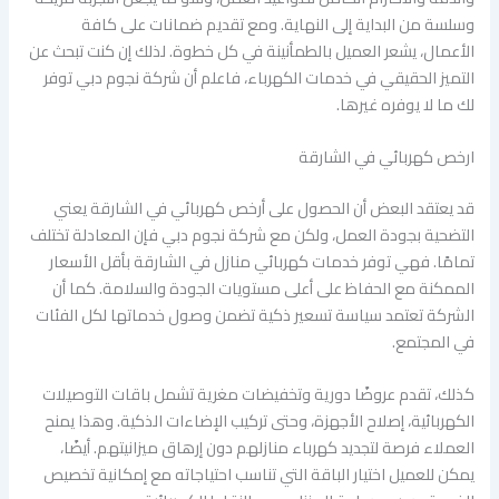
وسلسة من البداية إلى النهاية. ومع تقديم ضمانات على كافة
الأعمال، يشعر العميل بالطمأنينة في كل خطوة. لذلك إن كنت تبحث عن
التميز الحقيقي في خدمات الكهرباء، فاعلم أن شركة نجوم دبي توفر
لك ما لا يوفره غيرها.
ارخص كهربائي في الشارقة
قد يعتقد البعض أن الحصول على أرخص كهربائي في الشارقة يعني
التضحية بجودة العمل، ولكن مع شركة نجوم دبي فإن المعادلة تختلف
تمامًا. فهي توفر خدمات كهربائي منازل في الشارقة بأقل الأسعار
الممكنة مع الحفاظ على أعلى مستويات الجودة والسلامة. كما أن
الشركة تعتمد سياسة تسعير ذكية تضمن وصول خدماتها لكل الفئات
في المجتمع.
كذلك، تقدم عروضًا دورية وتخفيضات مغرية تشمل باقات التوصيلات
الكهربائية، إصلاح الأجهزة، وحتى تركيب الإضاءات الذكية. وهذا يمنح
العملاء فرصة لتجديد كهرباء منازلهم دون إرهاق ميزانيتهم. أيضًا،
يمكن للعميل اختيار الباقة التي تناسب احتياجاته مع إمكانية تخصيص