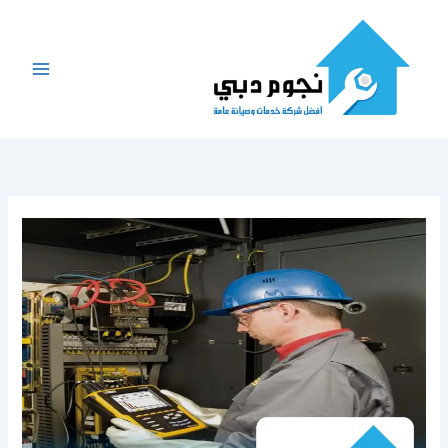
خطي
لى
لمحتوى