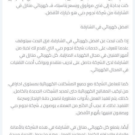
كنت بحاجة إلى فني موثوق وبسعر يناسبك، فـ كهربائي منازل في
الشارقة من شركة نجوم دبي هو خيارك الأفضل.
افضل كهربائي في الشارقة
إذا كنت تبحث عن افضل كهربائي في الشارقة، فإن البحث سيتوقف
عندما تتعرف على خدمات شركة نجوم دبي، التي تقدم لك نخبة من
أمهر الفنيين في مجال الكهرباء المنزلية. كل كهربائي منازل في
الشارقة لدى الشركة حاصل على تدريب متقدم ويواكب أحدث التقنيات
في المجال الكهربائي.
كما تتعامل الشركة مع جميع المشكلات الكهربائية بمستوى احترافي،
من تركيب المفاتيح الكهربائية حتى تمديد الشبكات الجديدة بالكامل.
كذلك، يتم تنفيذ العمل بأدوات متطورة تضمن دقة الإنجاز وسرعة
التنفيذ. لذلك، لا عجب أن الكثير من العملاء يوصون بـ شركة نجوم دبي
ويصفون فنييها بأنهم الأفضل.
أيضًا، يتمتع كل كهربائي منازل في الشارقة في هذه الشركة بالأمانة
والدقة والاحترام الكامل لمواعيد العمل، وهو ما يجعل التجربة مريحة