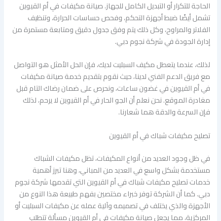
الحاجة للتكرار أو التبديل الكامل للجهاز. صيانة مكيفات في أم القيوين
تشمل أيضًا ضبط أجهزة التحكم، وفحص حساسات الحرارة، وتنظيف
الفلاتر والمراوح، وكل ذلك يتم وفق جدول دقيق ومتابعة مستمرة من
إدارة الجودة في شركة نجوم دبي.
لذلك، عندما يتعطل مكيف السبليت لديك، فإن الحل الأمثل هو التواصل
مع فريق الدعم الفني لدينا، حيث نقوم بتقديم خدمة صيانة مكيفات
في أم القيوين في غضون ساعات، ونحرص على ضمان رضاك التام قبل
مغادرة الموقع. نحن نعلم أن الجو الحار في أم القيوين لا يرحم، لذلك
فإن السرعة والدقة هما شعارنا.
تصليح مكيفات شباك في أم القيوين
في ظل وجود العديد من أنواع المكيفات، تظل مكيفات الشباك
مستخدمة بشكل واسع في العديد من المباني، وهنا تبرز أهمية
خدمات تصليح مكيفات شباك في أم القيوين التي تقدمها شركة نجوم
دبي. كما أن الشركة توفر خبراء مختصين بفهم طبيعة هذا النوع من
الأجهزة والذي يختلف في تصميمه وآلية عمله عن مكيفات السبليت أو
المركزية، مما يجعل صيانة مكيفات في أم القيوين مسألة تتطلب