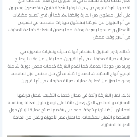
تعتبر خدمة صيانة مكيفات في أم القيوين من أهم الخدمات التي
تقدمها شركة نجوم دبي، حيث توفر الشركة فنيين متخصصين ومدربين
على أعلى مستوى من الخبرة والكفاءة. كما أن فني تصليح مكيفات
في أم القيوين من شركتنا يمتلكون مهارات متقدمة في تشخيص
الأعطال وإصلاحها بسرعة ودقة، مما يضمن استعادة كفاءة المكيف
في أسرع وقت ممكن.
كذلك، يلتزم الفنيون باستخدام أدوات حديثة وتقنيات متطورة في
عمليات صيانة مكيفات في أم القيوين، مما يقلل من وقت الإصلاح
ويزيد من جودة الخدمة. كما تقدم الشركة خدمات فحص دورية شاملة
لجميع أنواع المكيفات، لضمان اكتشاف أي خلل محتمل قبل تفاقمه،
وهو ما يعزز من فعالية عمليات صيانة مكيفات في أم القيوين.
لذلك، تعتبر الشركة رائدة في مجال خدمات التكييف بفضل فريقها
المحترف والمخلص، الذي يعمل دائمًا على توفير حلول فعالة ومناسبة
لعملائها. أيضًا، تهتم شركة نجوم دبي بتقديم نصائح عملية للزبائن حول
الاستخدام الأمثل للمكيفات، ما يطيل عمر الأجهزة ويقلل من الحاجة
للصيانة المتكررة.