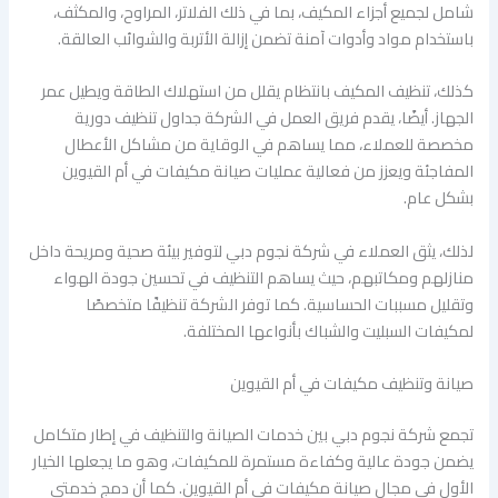
شامل لجميع أجزاء المكيف، بما في ذلك الفلاتر، المراوح، والمكثف،
باستخدام مواد وأدوات آمنة تضمن إزالة الأتربة والشوائب العالقة.
كذلك، تنظيف المكيف بانتظام يقلل من استهلاك الطاقة ويطيل عمر
الجهاز. أيضًا، يقدم فريق العمل في الشركة جداول تنظيف دورية
مخصصة للعملاء، مما يساهم في الوقاية من مشاكل الأعطال
المفاجئة ويعزز من فعالية عمليات صيانة مكيفات في أم القيوين
بشكل عام.
لذلك، يثق العملاء في شركة نجوم دبي لتوفير بيئة صحية ومريحة داخل
منازلهم ومكاتبهم، حيث يساهم التنظيف في تحسين جودة الهواء
وتقليل مسببات الحساسية. كما توفر الشركة تنظيفًا متخصصًا
لمكيفات السبليت والشباك بأنواعها المختلفة.
صيانة وتنظيف مكيفات في أم القيوين
تجمع شركة نجوم دبي بين خدمات الصيانة والتنظيف في إطار متكامل
يضمن جودة عالية وكفاءة مستمرة للمكيفات، وهو ما يجعلها الخيار
الأول في مجال صيانة مكيفات في أم القيوين. كما أن دمج خدمتي