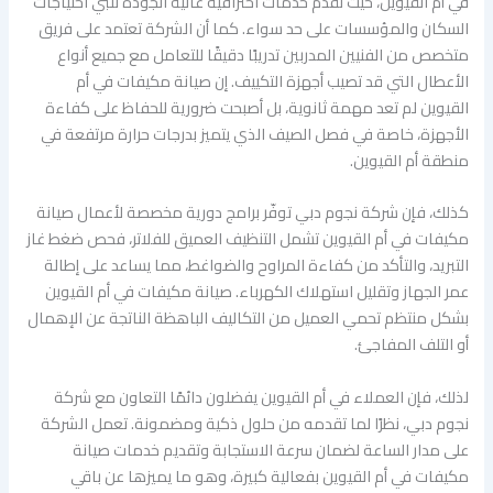
في أم القيوين، حيث تقدم خدمات احترافية عالية الجودة تلبي احتياجات
السكان والمؤسسات على حد سواء. كما أن الشركة تعتمد على فريق
متخصص من الفنيين المدربين تدريبًا دقيقًا للتعامل مع جميع أنواع
الأعطال التي قد تصيب أجهزة التكييف. إن صيانة مكيفات في أم
القيوين لم تعد مهمة ثانوية، بل أصبحت ضرورية للحفاظ على كفاءة
الأجهزة، خاصة في فصل الصيف الذي يتميز بدرجات حرارة مرتفعة في
منطقة أم القيوين.
كذلك، فإن شركة نجوم دبي توفّر برامج دورية مخصصة لأعمال صيانة
مكيفات في أم القيوين تشمل التنظيف العميق للفلاتر، فحص ضغط غاز
التبريد، والتأكد من كفاءة المراوح والضواغط، مما يساعد على إطالة
عمر الجهاز وتقليل استهلاك الكهرباء. صيانة مكيفات في أم القيوين
بشكل منتظم تحمي العميل من التكاليف الباهظة الناتجة عن الإهمال
أو التلف المفاجئ.
لذلك، فإن العملاء في أم القيوين يفضلون دائمًا التعاون مع شركة
نجوم دبي، نظرًا لما تقدمه من حلول ذكية ومضمونة. تعمل الشركة
على مدار الساعة لضمان سرعة الاستجابة وتقديم خدمات صيانة
مكيفات في أم القيوين بفعالية كبيرة، وهو ما يميزها عن باقي