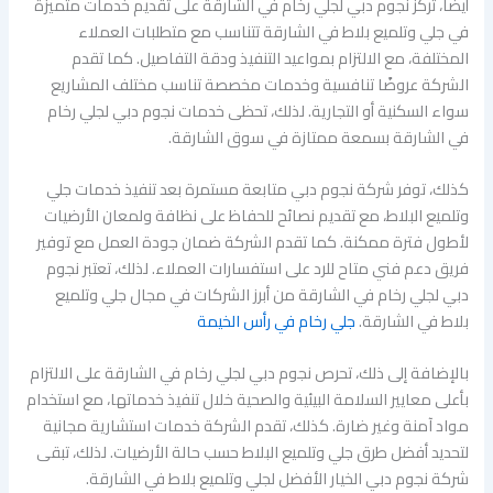
أيضاً، تركز نجوم دبي لجلي رخام في الشارقة على تقديم خدمات متميزة
في جلي وتلميع بلاط في الشارقة تتناسب مع متطلبات العملاء
المختلفة، مع الالتزام بمواعيد التنفيذ ودقة التفاصيل. كما تقدم
الشركة عروضًا تنافسية وخدمات مخصصة تناسب مختلف المشاريع
سواء السكنية أو التجارية. لذلك، تحظى خدمات نجوم دبي لجلي رخام
في الشارقة بسمعة ممتازة في سوق الشارقة.
كذلك، توفر شركة نجوم دبي متابعة مستمرة بعد تنفيذ خدمات جلي
وتلميع البلاط، مع تقديم نصائح للحفاظ على نظافة ولمعان الأرضيات
لأطول فترة ممكنة. كما تقدم الشركة ضمان جودة العمل مع توفير
فريق دعم فني متاح للرد على استفسارات العملاء. لذلك، تعتبر نجوم
دبي لجلي رخام في الشارقة من أبرز الشركات في مجال جلي وتلميع
بلاط في الشارقة.
جلي رخام في رأس الخيمة
بالإضافة إلى ذلك، تحرص نجوم دبي لجلي رخام في الشارقة على الالتزام
بأعلى معايير السلامة البيئية والصحية خلال تنفيذ خدماتها، مع استخدام
مواد آمنة وغير ضارة. كذلك، تقدم الشركة خدمات استشارية مجانية
لتحديد أفضل طرق جلي وتلميع البلاط حسب حالة الأرضيات. لذلك، تبقى
شركة نجوم دبي الخيار الأفضل لجلي وتلميع بلاط في الشارقة.