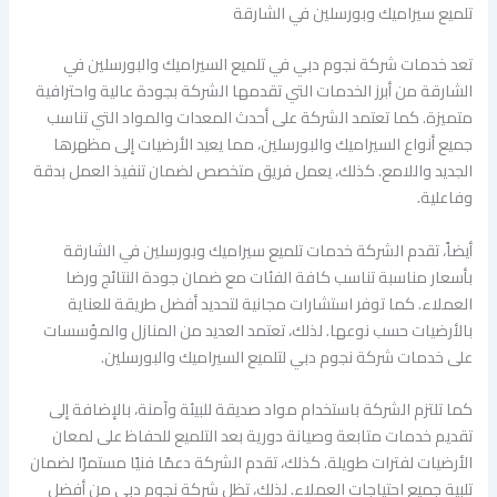
تلميع سيراميك وبورسلين في الشارقة
تعد خدمات شركة نجوم دبي في تلميع السيراميك والبورسلين في
الشارقة من أبرز الخدمات التي تقدمها الشركة بجودة عالية واحترافية
متميزة. كما تعتمد الشركة على أحدث المعدات والمواد التي تناسب
جميع أنواع السيراميك والبورسلين، مما يعيد الأرضيات إلى مظهرها
الجديد واللامع. كذلك، يعمل فريق متخصص لضمان تنفيذ العمل بدقة
وفاعلية.
أيضاً، تقدم الشركة خدمات تلميع سيراميك وبورسلين في الشارقة
بأسعار مناسبة تناسب كافة الفئات مع ضمان جودة النتائج ورضا
العملاء. كما توفر استشارات مجانية لتحديد أفضل طريقة للعناية
بالأرضيات حسب نوعها. لذلك، تعتمد العديد من المنازل والمؤسسات
على خدمات شركة نجوم دبي لتلميع السيراميك والبورسلين.
كما تلتزم الشركة باستخدام مواد صديقة للبيئة وآمنة، بالإضافة إلى
تقديم خدمات متابعة وصيانة دورية بعد التلميع للحفاظ على لمعان
الأرضيات لفترات طويلة. كذلك، تقدم الشركة دعمًا فنيًا مستمرًا لضمان
تلبية جميع احتياجات العملاء. لذلك، تظل شركة نجوم دبي من أفضل