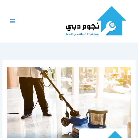
خطي
لى
لمحتوى