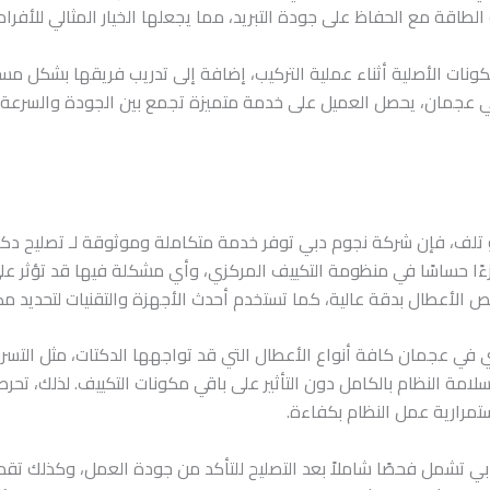
الطاقة مع الحفاظ على جودة التبريد، مما يجعلها الخيار المثالي للأفر
نات الأصلية أثناء عملية التركيب، إضافة إلى تدريب فريقها بشكل مستم
في عجمان، يحصل العميل على خدمة متميزة تجمع بين الجودة والسرعة و
و تلف، فإن شركة نجوم دبي توفر خدمة متكاملة وموثوقة لـ تصليح د
جزءًا حساسًا في منظومة التكييف المركزي، وأي مشكلة فيها قد تؤثر عل
لأعطال بدقة عالية، كما تستخدم أحدث الأجهزة والتقنيات لتحديد م
ي عجمان كافة أنواع الأعطال التي قد تواجهها الدكتات، مثل التسربات ا
سلامة النظام بالكامل دون التأثير على باقي مكونات التكييف. لذلك، ت
ستمرارية عمل النظام بكفاءة.
ي تشمل فحصًا شاملاً بعد التصليح للتأكد من جودة العمل، وكذلك تقد