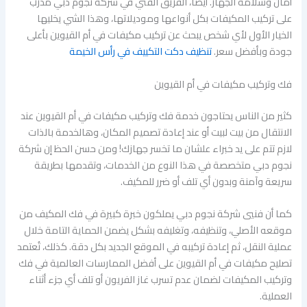
أمان وسلامة الجهاز. أيضًا، الفريق الفني في شركة نجوم دبي مدرّب
على تركيب المكيفات بكل أنواعها وموديلاتها، وهذا الشي يخليها
الخيار الأول لأي شخص يبحث عن تركيب مكيفات في أم القيوين بأعلى
جودة وبأفضل سعر.
تنظيف دكت التكييف في رأس الخيمة
فك وتركيب مكيفات في أم القيوين
كثير من الناس يحتاجون خدمة فك وتركيب مكيفات في أم القيوين عند
الانتقال من بيت لبيت أو عند إعادة تصميم المكان، وهالخدمة بالذات
لازم تتم على يد خبراء علشان ما تخسر جهازك! ومن حسن الحظ إن شركة
نجوم دبي متخصصة في هذا النوع من الخدمات، وتقدمها بطريقة
سريعة وآمنة وبدون أي تلف أو ضرر للمكيف.
كما أن فنيي شركة نجوم دبي يملكون خبرة كبيرة في فك المكيف من
موقعه الأصلي، وتنظيفه، وتغليفه بشكل يضمن الحماية التامة خلال
عملية النقل، ثم إعادة تركيبه في الموقع الجديد بكل دقة. كذلك، تُعتمد
تصليح مكيفات في أم القيوين على أفضل الممارسات العالمية في فك
وتركيب المكيفات لضمان عدم تسرب غاز الفريون أو تلف أي جزء أثناء
العملية.