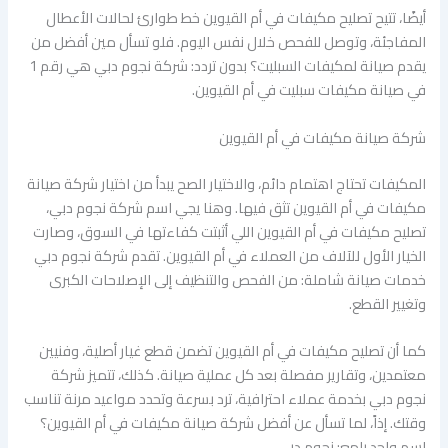
أيضًا، تتيح تصليح مكيفات في أم القيوين خط طوارئ لحالات الأعطال
المفاجئة، وتوصل للفحص خلال نفس اليوم. فلو تسأل مين أفضل من
يقدم صيانة لمكيفات السبليت؟ بدون تردد: شركة نجوم دبي هي رقم 1
في صيانة مكيفات سبليت في أم القيوين.
شركة صيانة مكيفات في أم القيوين
المكيفات تحتاج اهتمام دائم، والاختيار الصح يبدأ من اختيار شركة صيانة
مكيفات في أم القيوين تثق فيها. وهنا يجي اسم شركة نجوم دبي،
تصليح مكيفات في أم القيوين اللي أثبتت كفاءتها في السوق، وصارت
الخيار الأول للآلاف من العملاء في أم القيوين. تقدم شركة نجوم دبي
خدمات صيانة شاملة: من الفحص والتنظيف إلى الإصلاحات الكبرى
وتغيير القطع.
كما أن تصليح مكيفات في أم القيوين تضمن قطع غيار أصلية، وفنيين
معتمدين، وتقارير مفصلة بعد كل عملية صيانة. كذلك، تتميز شركة
نجوم دبي بخدمة عملاء احترافية، ترد بسرعة وتحدد مواعيد مرنة تناسب
وقتك. إذاً، لما تسأل عن أفضل شركة صيانة مكيفات في أم القيوين؟
اسم واحد يلمع: نجوم دبي