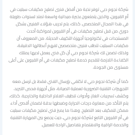
شركة نجوم دبي توفر نخبة من أفضل فنيي تصليح مكيفات سبليت في
أم القيوين، والذين يتمتعون بخبرة ميدانية واسعة تمتد لسنوات طويلة
في هذا المجال المتخصص. كذلك، يتم تدريب هؤلاء الفنيين بشكل
دوري من قبل تصليح مكيفات في أم القيوين لمواكبة أحدث
المستجدات في تكنولوجيا أجهزة التكييف الحديثة. من المعروف أن
مكيفات السبليت تتطلب فنيين متخصصين لفهم أعطالها الدقيقة،
ولذلك تضمن لك شركة نجوم دبي أن كل فني يعمل لديها يمتلك
الكفاءة اللازمة لتقديم خدمة تصليح مكيفات في أم القيوين على أعلى
مستوى من الجودة.
كما أن شركة نجوم دبي لا تكتفي بإرسال الفني فقط، بل ترسل معه
التجهيزات التقنية الضرورية لعملية الصيانة، مثل أجهزة فحص التبريد،
وكشف تسريبات الغاز، وأدوات تنظيف الفلاتر الداخلية والخارجية. كذلك،
يتم التأكد من معايرة درجات الحرارة وضبطها بدقة لضمان أقصى أداء
ممكن للمكيف بعد التصليح. وهذا ما يميز فني تصليح مكيفات سبليت
في أم القيوين التابع لشركة نجوم دبي، حيث يجمع بين المهارة التقنية
والخدمة الراقية والاهتمام بتفاصيل الراحة للعميل.