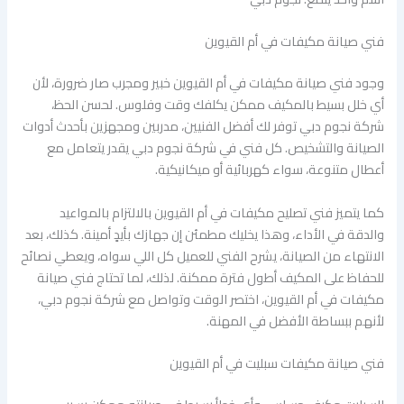
فني صيانة مكيفات في أم القيوين
وجود فني صيانة مكيفات في أم القيوين خبير ومجرب صار ضرورة، لأن
أي خلل بسيط بالمكيف ممكن يكلفك وقت وفلوس. لحسن الحظ،
شركة نجوم دبي توفر لك أفضل الفنيين، مدربين ومجهزين بأحدث أدوات
الصيانة والتشخيص. كل فني في شركة نجوم دبي يقدر يتعامل مع
أعطال متنوعة، سواء كهربائية أو ميكانيكية.
كما يتميز فني تصليح مكيفات في أم القيوين بالالتزام بالمواعيد
والدقة في الأداء، وهذا يخليك مطمئن إن جهازك بأيدٍ أمينة. كذلك، بعد
الانتهاء من الصيانة، يشرح الفني للعميل كل اللي سواه، ويعطي نصائح
للحفاظ على المكيف أطول فترة ممكنة. لذلك، لما تحتاج فني صيانة
مكيفات في أم القيوين، اختصر الوقت وتواصل مع شركة نجوم دبي،
لأنهم ببساطة الأفضل في المهنة.
فني صيانة مكيفات سبليت في أم القيوين