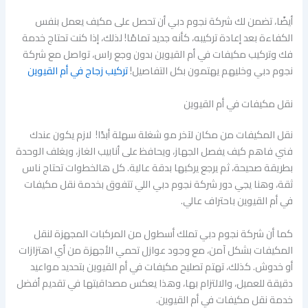
أيضًا، تضمن لك شركة نجوم دبي أن تحصل على مكيف يعمل بنفس
الكفاءة بعد إعادة تركيبه، كأنه جديد تمامًا! لذلك، إذا كنت تحتاج خدمة
فك وتركيب مكيفات في أم القيوين بدون وجع راس، تواصل مع شركة
نجوم دبي وخليهم يهتمون بكل التفاصيل!
تركيب زجاج في أم القيوين
نقل مكيفات في أم القيوين
نقل المكيفات من مكان لآخر مو شغلة سهلة أبدًا! لازم يكون عندك
فني فاهم كيف يفصل الجهاز، ويحافظ على أنابيب الغاز، ويغلف الوحدة
بطريقة صحيحة، ثم يرجع يركبها بدقة عالية. كل هالخطوات تحتاج ناس
ثقة، وهنا يجي دور شركة نجوم دبي اللي تتفوق بخدمة نقل مكيفات
في أم القيوين باحتراف عالي.
كما أن شركة نجوم دبي تملك أسطول من المركبات المجهزة لنقل
المكيفات بشكل آمن، مع وجود عوازل تحمي الأجهزة من أي اهتزازات
أو خدوش. كذلك، تهتم تصليح مكيفات في أم القيوين بتحديد مواعيد
دقيقة للعميل، والالتزام بها، وهذا يعكس مصداقيتها في تقديم أفضل
خدمة نقل مكيفات في أم القيوين.