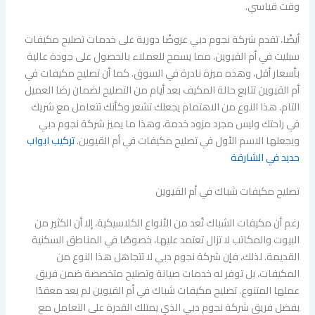
وقت قياسي.
أيضًا، تقدم شركة نجوم دبي عروضًا دورية على خدمات تصليح مكيفات
سبليت في أم القيوين، مما يسمح للعملاء بالحصول على جودة عالية
بأسعار أقل، وهذه ميزة نادرة في السوق. كما أن تصليح مكيفات في
أم القيوين تتابع حالة المكيف بعد أيام من التصليح لضمان رضا العميل
التام. هذا النوع من الاهتمام يجعلك تشعر وكأنك تتعامل مع شريك
في راحتك وليس مجرد مزود خدمة، وهذا ما يميز شركة نجوم دبي
ويجعلها الاسم الأول في تصليح مكيفات في أم القيوين.
تركيب ابواب
حديد في الشارقة
تصليح مكيفات شباك في أم القيوين
رغم أن مكيفات الشباك تُعد من الأنواع الكلاسيكية، إلا أن الكثير من
البيوت والمكاتب لا تزال تعتمد عليها، خصوصًا في المناطق السكنية
القديمة. لذلك، فإن شركة نجوم دبي لا تتجاهل هذا النوع من
المكيفات، بل توفر له خدمات صيانة وتصليح متخصصة ضمن فريق
عملها المتنوع. تصليح مكيفات شباك في أم القيوين لم يعد معقدًا
بفضل فريق شركة نجوم دبي الذي يمتلك القدرة على التعامل مع