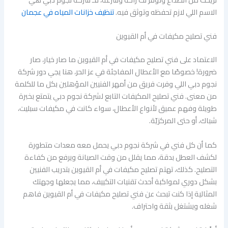
الاسم اللي لازم تحفظه وتوثق فيه.
تنظيف خزانات المياه في عجمان
فني تصليح مكيفات في أم القيوين
الاعتماد على فني تصليح مكيفات في أم القيوين ما صار خيار، صار
ضرورة! خصوصًا مع الأعطال المفاجئة في عز الحر، هنا يجي دور شركة
نجوم دبي اللي وفرت فريق من أمهر الفنيين المؤهلين بكل ما للكلمة
من معنى. فني تصليح المكيفات التابع لشركة نجوم دبي يتمتع بخبرة
طويلة وفهم عميق لأنواع الأعطال، سواء كانت في مكيفات سبليت،
شباك، أو حتى المركزيّة.
كما أن كل فني في شركة نجوم دبي يحمل معه معدات متطورة
لكشف العطل بدقة، مما يقلل من وقت الصيانة ويرفع من كفاءة
التصليح. كذلك، تهتم تصليح مكيفات في أم القيوين بتدريب الفنيين
بشكل دوري لمواكبة أحدث تقنيات التكييف، مما يجعلها وجهتك
المثالية إذا كنت تبحث عن فني تصليح مكيفات في أم القيوين فاهم
شغله ويشتغل بثقة واحتراف.