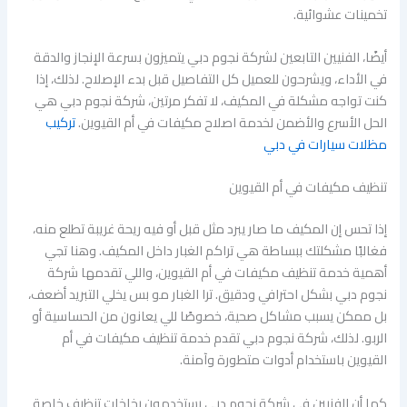
تخمينات عشوائية.
أيضًا، الفنيين التابعين لشركة نجوم دبي يتميزون بسرعة الإنجاز والدقة
في الأداء، ويشرحون للعميل كل التفاصيل قبل بدء الإصلاح. لذلك، إذا
كنت تواجه مشكلة في المكيف، لا تفكر مرتين، شركة نجوم دبي هي
الحل الأسرع والأضمن لخدمة اصلاح مكيفات في أم القيوين.
تركيب
مظلات سيارات في دبي
تنظيف مكيفات في أم القيوين
إذا تحس إن المكيف ما صار يبرد مثل قبل أو فيه ريحة غريبة تطلع منه،
فغالبًا مشكلتك ببساطة هي تراكم الغبار داخل المكيف. وهنا تجي
أهمية خدمة تنظيف مكيفات في أم القيوين، واللي تقدمها شركة
نجوم دبي بشكل احترافي ودقيق. ترا الغبار مو بس يخلي التبريد أضعف،
بل ممكن يسبب مشاكل صحية، خصوصًا للي يعانون من الحساسية أو
الربو. لذلك، شركة نجوم دبي تقدم خدمة تنظيف مكيفات في أم
القيوين باستخدام أدوات متطورة وآمنة.
كما أن الفنيين في شركة نجوم دبي يستخدمون بخاخات تنظيف خاصة