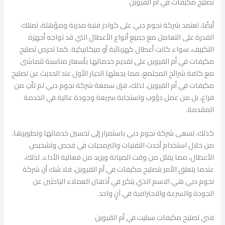
تصليح مكيفات في أم القيوين
أيضًا، تعتمد شركة نجوم دبي على كوادر فنية مدربة ومؤهلة، تمتلك
القدرة على التعامل مع جميع أنواع الأعطال التي قد تواجه أجهزة
التكييف، سواء كانت أعطال كهربائية أو ميكانيكية. كما تحرص تصليح
مكيفات في أم القيوين على تقديم خدماتها بأسعار مناسبة تتماشى
مع كافة شرائح المجتمع، مما يجعلها الخيار الأول عند الحديث عن تصليح
مكيفات في أم القيوين. لذلك، فإن سمعة شركة نجوم دبي لم تأتِ من
فراغ، بل من عمل دؤوب واستجابة سريعة وجودة عالية في الخدمة
المقدمة.
كذلك، تسعى شركة نجوم دبي باستمرار إلى تحسين خدماتها وتطويرها،
من خلال استخدام أحدث التقنيات والبرمجيات في فحص وتشخيص
الأعطال، مما يقلل من وقت الصيانة ويزيد من فعالية الأداء. لذلك،
عندما يتعلق الأمر بتصليح مكيفات في أم القيوين، فلا شك أن شركة
نجوم دبي هي الاسم الذي يتكرر في أذهان العملاء الباحثين عن
الجودة والسرعة والاحترافية في آنٍ واحد.
فني تصليح مكيفات سبليت في أم القيوين