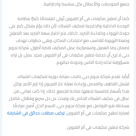
جميع الموديلات والأعطال بكل سلاسة واحترافية.
كما أن تصليح مكيفات في أم القيوين تُولي اهتمامًا كبيرًا بنظافة
الوحدة الداخلية والخارجية لمكيف الشباك، لأن ذلك يؤثر بشكل كبير على
جودة الهواء وكفاءة التبريد. كذلك، يتم اختبار سعة التبريد بعد التصليح
وضبط التهوية لتتناسب مع احتياجات المكان، وهي خطوات تهدف
لضمان رضا العميل واستمرارية عمل المكيف لفترة أطول. شركة نجوم
دبي لا ترى أن خدمة تصليح مكيفات في أم القيوين مجرد عمل، بل تراه
مسؤولية تجاه راحة الناس وجودة حياتهم.
أيضًا، تقدم شركة نجوم دبي باقات صيانة دورية لمكيفات الشباك،
تشمل التنظيف والفحص وإعادة تعبئة غاز الفريون إذا لزم الأمر، وكل
هذا بأسعار تنافسية تجعلها متاحة للجميع. لذلك، إذا كنت تعاني من
عطل في مكيف الشباك الخاص بك وتبحث عن حل سريع وفعّال، فالحل
ببساطة هو التواصل مع شركة نجوم دبي، الاسم الذي أصبح مرادفًا
لعبارة تصليح مكيفات في أم القيوين.
تركيب مظلات حدائق في الشارقة
شركة تصليح مكيفات في أم القيوين