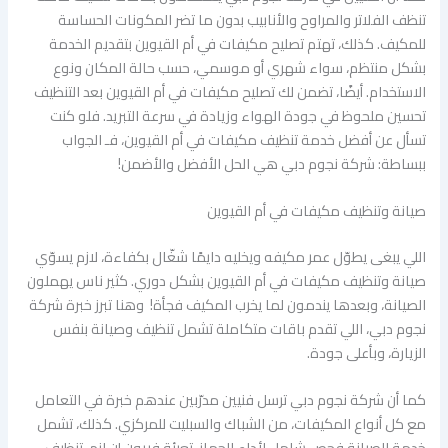
تنظف الفلاتر والمراوح والأنابيب بدون ما تضر المكونات الحساسة
للمكيف. كذلك، تهتم تصليح مكيفات في أم القيوين بتقديم الخدمة
بشكل منتظم، سواء شهري أو موسمي، حسب حالة المكان ونوع
الاستخدام. أيضًا، تضمن لك تصليح مكيفات في أم القيوين بعد التنظيف
تحسين ملحوظ في جودة الهواء وزيادة في سرعة التبريد. فلو كنت
تسأل عن أفضل خدمة تنظيف مكيفات في أم القيوين، فـ الجواب
ببساطة: شركة نجوم دبي هي الحل الأفضل والأضمن!
صيانة وتنظيف مكيفات في أم القيوين
اللي يبغى يطوّل عمر مكيفه ويخليه دايمًا شغّال بكفاءة، لازم يسوّي
صيانة وتنظيف مكيفات في أم القيوين بشكل دوري. كثير ناس يهملون
الصيانة، وبعدها يندمون لما يخرب المكيف فجأة! وهنا تبرز خبرة شركة
نجوم دبي، اللي تقدم باقات متكاملة تشمل تنظيف وصيانة بنفس
الزيارة، وبأعلى جودة.
كما أن شركة نجوم دبي ترسل فنيين مدرّبين عندهم خبرة في التعامل
مع كل أنواع المكيفات، من الشباك والسبليت للمركزي. كذلك، تشمل
خدمة الصيانة فحص شامل لأداء الجهاز، تعبئة فريون إن لزم، تنظيف