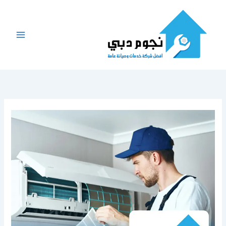
خطي
لى
لمحتوى