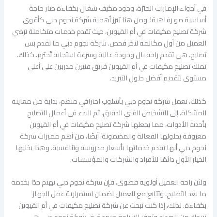
في أجواء الإمارات الحارّة، وجود مكيف شغال بكفاءة صار حاجة
أساسية مو رفاهية! ومن هنا تبرز أهمية شركة نجوم دبي كأقوى
شركة تصليح مكيفات في أم القيوين، حيث تقدم خدمات متكاملة ترضي
العميل من أول مكالمة لآخر فحص. شركة نجوم دبي ما تقدم بس
تصليح، هي تقدم راحة بال وجودة عالية وسرعة استجابة تُحترم. كذلك،
تملك تصليح مكيفات في أم القيوين فريق فنيين مدربين على أعلى
مستوى لتقديم أفضل حلول التبريد.
كذلك، تعمل شركة نجوم دبي بأسلوب احترافي منظم، بداية من معاينة
المشكلة، إلى التشخيص الفني الدقيق، ثم البدء في أعمال التصليح
بأحدث الأدوات، مما يجعلها شركة تصليح مكيفات في أم القيوين
معروفة بحلولها الفعالة والمضمونة. أيضًا، من أهم مميزات شركة
نجوم دبي أنها تقدم خدماتها بأسعار مدروسة وتنافسية، وهذا يخليها
الخيار الأول دائمًا للأفراد والشركات والمؤسسات.
ولأن راحة العميل أولوية قصوى، فإن شركة نجوم دبي تهتم جدًا بخدمة
ما بعد التصليح، وتتابع مع العميل لضمان استمرارية عمل الجهاز
بكفاءة. لذلك، إذا كنت تبحث عن شركة تصليح مكيفات في أم القيوين
تريحك من الصداع وتوفر لك راحة وسرعة، فـ شركة نجوم دبي هي