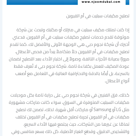
تصليح مكيفات سبليت في أم القيوين
إذا كنت تمتلك مكيف سبليت في منزلك أو مكتبك وتبحث عن شركة
موثوقة تقدم خدمات تصليح مكيفات سبليت في أم القيوين، فدعني
أخبرك أن شركة نجوم دبي هي الوجهة الأولى والأفضل لك. كما تقدم
تصليح مكيفات في أم القيوين حلاً متكاملاً يبدأ من فحص الأعطال،
مرورًا بصيانة الأجزاء التالفة، وصولاً إلى اختبار الأداء بعد التصليح لضمان
عودة المكيف للعمل بكفاءة تامة. شركة نجوم دبي لا تُعرف فقط
بالسرعة، بل أيضًا بالدقة والاحترافية العالية في التعامل مع أصعب
أنواع الأعطال.
كذلك، فإن الفنيين في شركة نجوم دبي على دراية تامة بكل موديلات
مكيفات السبليت المتوفرة في السوق، سواء كانت ماركات مشهورة
مثل LG أو Samsung أو ماركات أقل شهرة. لذلك، تضمن لك تصليح
مكيفات في أم القيوين تجربة تصليح مكيفات في أم القيوين تختلف
تمامًا عن غيرها من الشركات، حيث يجتمع فيها الأداء السريع،
والتشخيص الدقيق، وقطع الغيار الأصلية، كل ذلك بسعر منافس وفي