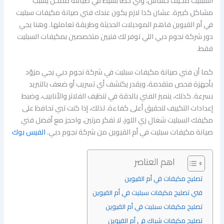
السبليت مكيف حساس، وأي خطأ بسيط في صيانته ممكن يسبب
مشاكل كبيرة. عشان كذا لازم يكون عندك فني صيانة مكيفات سبليت
في أم القيوين فاهم الموديلات الحديثة وطريقة تعاملها. وهنا يجي
دور شركة نجوم دبي اللي توفر لك فنيين متخصصين بمكيفات السبليت
فقط.
كما أن فني صيانة مكيفات سبليت في شركة نجوم دبي يجي مزوّد
بأجهزة فحص متقدمة، ويقدر يكتشف أي تسريب أو ضعف بالتبريد
بسرعة. كذلك، يتميز الفني بالدقة في تنظيف الفلاتر والأنابيب، وضبط
إعدادات التكييف لتحقيق أعلى كفاءة. لذلك، إذا كنت تبي تحافظ على
مكيفك السبليت شغال زي اللوز، لا تفكر مرتين، واحجز مع أفضل فني
صيانة مكيفات سبليت في أم القيوين من شركة نجوم دبي.
الفيس بوك
اهم العناصر
تصليح مكيفات في أم القيوين
فني تصليح مكيفات سبليت في أم القيوين
تصليح مكيفات سبليت في أم القيوين
تصليح مكيفات شباك في أم القيوين