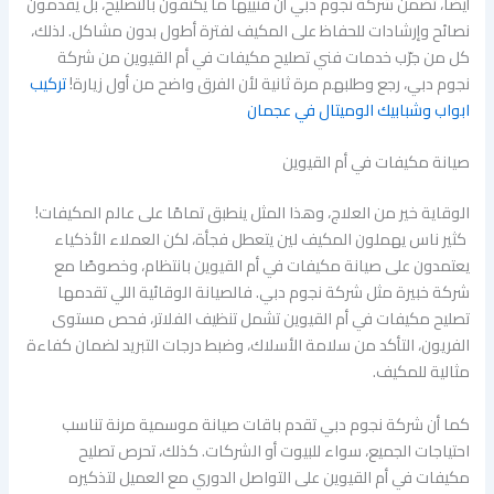
أيضًا، تضمن شركة نجوم دبي أن فنييها ما يكتفون بالتصليح، بل يقدمون
نصائح وإرشادات للحفاظ على المكيف لفترة أطول بدون مشاكل. لذلك،
كل من جرّب خدمات فني تصليح مكيفات في أم القيوين من شركة
نجوم دبي، رجع وطلبهم مرة ثانية لأن الفرق واضح من أول زيارة!
تركيب
ابواب وشبابيك الوميتال في عجمان
صيانة مكيفات في أم القيوين
الوقاية خير من العلاج، وهذا المثل ينطبق تمامًا على عالم المكيفات!
كثير ناس يهملون المكيف لين يتعطل فجأة، لكن العملاء الأذكياء
يعتمدون على صيانة مكيفات في أم القيوين بانتظام، وخصوصًا مع
شركة خبيرة مثل شركة نجوم دبي. فالصيانة الوقائية اللي تقدمها
تصليح مكيفات في أم القيوين تشمل تنظيف الفلاتر، فحص مستوى
الفريون، التأكد من سلامة الأسلاك، وضبط درجات التبريد لضمان كفاءة
مثالية للمكيف.
كما أن شركة نجوم دبي تقدم باقات صيانة موسمية مرنة تناسب
احتياجات الجميع، سواء للبيوت أو الشركات. كذلك، تحرص تصليح
مكيفات في أم القيوين على التواصل الدوري مع العميل لتذكيره