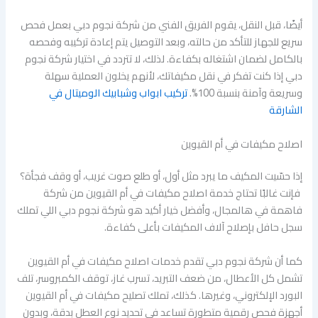
أيضًا، قبل النقل، يقوم الفريق الفني من شركة نجوم دبي بعمل فحص
سريع للجهاز للتأكد من حالته، وبعد التوصيل يتم إعادة تركيبه وفحصه
بالكامل لضمان اشتغاله بكفاءة. لذلك، لا تتردد في اختيار شركة نجوم
دبي إذا كنت تفكر في نقل مكيفاتك، لأنهم يخلون العملية سهلة
وسريعة وآمنة بنسبة 100%.
تركيب ابواب وشبابيك الوميتال في
الشارقة
اصلاح مكيفات في أم القيوين
إذا حسّيت المكيف ما يبرد مثل أول، أو طلع صوت غريب، أو وقف فجأة؟
فإنت غالبًا تحتاج خدمة اصلاح مكيفات في أم القيوين من شركة
فاهمة في هالمجال، وأفضل خيار أكيد هو شركة نجوم دبي اللي تملك
سجل حافل بإصلاح آلاف المكيفات بأعلى كفاءة.
كما أن شركة نجوم دبي تقدم خدمات اصلاح مكيفات في أم القيوين
تشمل كل الأعطال، من ضعف التبريد، تسرب غاز، توقف الكمبروسر، تلف
البورد الإلكتروني، وغيرها. كذلك، تملك تصليح مكيفات في أم القيوين
أجهزة فحص رقمية متطورة تساعد في تحديد نوع العطل بدقة، وبدون