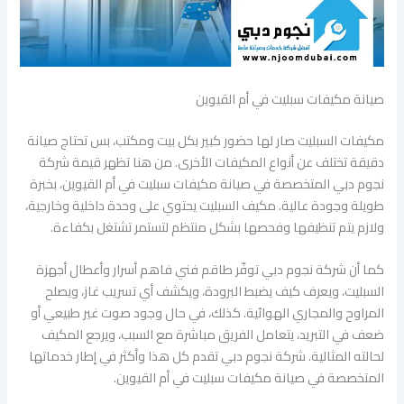
صيانة مكيفات سبليت في أم القيوين
مكيفات السبليت صار لها حضور كبير بكل بيت ومكتب، بس تحتاج صيانة
دقيقة تختلف عن أنواع المكيفات الأخرى. من هنا تظهر قيمة شركة
نجوم دبي المتخصصة في صيانة مكيفات سبليت في أم القيوين، بخبرة
طويلة وجودة عالية. مكيف السبليت يحتوي على وحدة داخلية وخارجية،
ولازم يتم تنظيفها وفحصها بشكل منتظم لتستمر تشتغل بكفاءة.
كما أن شركة نجوم دبي توفّر طاقم فني فاهم أسرار وأعطال أجهزة
السبليت، ويعرف كيف يضبط البرودة، ويكشف أي تسريب غاز، ويصلح
المراوح والمجاري الهوائية. كذلك، في حال وجود صوت غير طبيعي أو
ضعف في التبريد، يتعامل الفريق مباشرة مع السبب، ويرجع المكيف
لحالته المثالية. شركة نجوم دبي تقدم كل هذا وأكثر في إطار خدماتها
المتخصصة في صيانة مكيفات سبليت في أم القيوين.