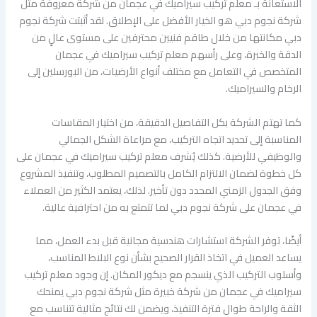
الاستعانة بـ معلم تركيب سيراميك في عجمان من شركة معروفة مثل
شركة نجوم دبي هو الخيار الأفضل على الإطلاق. لقد أثبتت شركة نجوم
دبي مكانتها من خلال طاقم فنيين محترفين على مستوى عالٍ من
الدقة والخبرة، وعلى رأسهم معلم تركيب سيراميك في عجمان
المتخصص في التعامل مع مختلف أنواع الأرضيات، من البورسلين إلى
الرخام والسيراميك.
كما تهتم الشركة بكل التفاصيل الدقيقة، من اختيار المقاسات
المناسبة إلى تحديد اتجاه التركيب، مع مراعاة الشكل الجمالي
والوظيفي للأرضية. كذلك يُشرف معلم تركيب سيراميك في عجمان على
كل خطوة لضمان الالتزام الكامل بالتصميم المطلوب، وتنفيذ المشروع
وفق الجدول الزمني المحدد دون تأخير. لذلك، يعتمد الكثير من العملاء
في عجمان على شركة نجوم دبي لما تتمتع به من احترافية عالية.
أيضًا، توفر الشركة استشارات هندسية مجانية قبل بدء العمل، مما
يساعد العميل في اتخاذ القرار الصحيح بشأن نوع البلاط المناسب،
وأسلوب التركيب الذي ينسجم مع ديكور المكان. إن وجود معلم تركيب
سيراميك في عجمان من شركة خبيرة مثل شركة نجوم دبي يمنحك
الثقة والراحة طوال فترة التنفيذ، ويضمن لك نتائج مثالية تتناسب مع