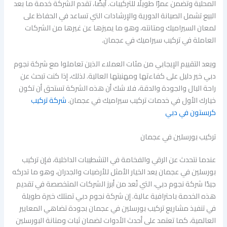
المحلية وتضمن عمرًا طويلًا للتركيبات. أيضًا، تقدم الشركة خدمة ما بعد
البيع تشمل الصيانة الدورية والإرشادات التي تساعد في الحفاظ على
لمعان السيراميك ومتانته، وهو ما يميزها عن غيرها من الشركات
العاملة في تركيب سيراميك في عجمان.
ويعد التقييم الإيجابي من مئات العملاء الذين تعاملوا مع شركة نجوم
دبي خير دليل على كفاءتها ومهنيتها العالية. لذلك، إذا كنت تبحث عن
راحة البال والجودة والدقة، فلا شك أن هذه الشركة تستحق أن تكون
خيارك الأول في خدمات تركيب سيراميك في عجمان.
شركة تركيب
كربستون في دبي
تركيب بورسلين في عجمان
عندما نتحدث عن الرقي والفخامة في التشطيبات الداخلية، فإن تركيب
بورسلين في عجمان يعد الخيار الأمثل للأرضيات والجدران، وهو ما تدركه
جيدًا شركة نجوم دبي، التي تُعد من أبرز الشركات المتخصصة في تقديم
هذه الخدمة باحترافية عالية. إن شركة نجوم دبي تمتلك خبرة طويلة
في تنفيذ مشاريع تركيب بورسلين في عجمان بجودة تضاهي المعايير
العالمية، كما تعتمد على أحدث الأدوات لضمان ثبات ومتانة البورسلين