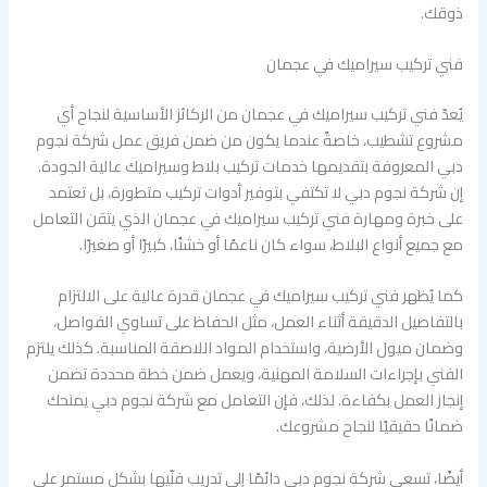
ذوقك.
فني تركيب سيراميك في عجمان
يُعدّ فني تركيب سيراميك في عجمان من الركائز الأساسية لنجاح أي
مشروع تشطيب، خاصةً عندما يكون من ضمن فريق عمل شركة نجوم
دبي المعروفة بتقديمها خدمات تركيب بلاط وسيراميك عالية الجودة.
إن شركة نجوم دبي لا تكتفي بتوفير أدوات تركيب متطورة، بل تعتمد
على خبرة ومهارة فني تركيب سيراميك في عجمان الذي يتقن التعامل
مع جميع أنواع البلاط، سواء كان ناعمًا أو خشنًا، كبيرًا أو صغيرًا.
كما يُظهر فني تركيب سيراميك في عجمان قدرة عالية على الالتزام
بالتفاصيل الدقيقة أثناء العمل، مثل الحفاظ على تساوي الفواصل،
وضمان ميول الأرضية، واستخدام المواد اللاصقة المناسبة. كذلك يلتزم
الفني بإجراءات السلامة المهنية، ويعمل ضمن خطة محددة تضمن
إنجاز العمل بكفاءة. لذلك، فإن التعامل مع شركة نجوم دبي يمنحك
ضمانًا حقيقيًا لنجاح مشروعك.
أيضًا، تسعى شركة نجوم دبي دائمًا إلى تدريب فنّيها بشكل مستمر على