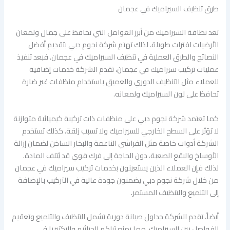
طرق تنظيف السيراميك في عجمان
تعد نظافة السيراميك من أبرز العوامل التي تحافظ على جمال ولمعان
الأرضيات لفترات طويلة، لذلك تهتم شركة نجوم دبي بتقديم أفضل
النصائح والطرق العملية في تنظيف السيراميك في عجمان. فبعد تنفيذ
عمليات تركيب سيراميك في عجمان، تقدم الشركة خدمات إضافية
للعملاء مثل التنظيف الدوري والعميق باستخدام منظفات غير ضارة
تحافظ على لون السيراميك ولمعانه.
كما تعتمد شركة نجوم دبي على منظفات ذات تركيبة كيميائية متوازنة
لا تؤثر على السطح الخارجي للسيراميك ولا تسبب زلقة. كذلك تستخدم
الشركة أدوات خاصة مثل الفراشي الناعمة والبخار الساخن لضمان إزالة
الأوساخ والبقع الصعبة، دون الحاجة إلى فرك قوي قد يُتلف المادة.
لذلك فإن العملاء الذين يستعينون بخدمات تركيب سيراميك في عجمان
من خلال شركة نجوم دبي يضمنون جودة عالية في التركيب بالإضافة
إلى التلميع والتنظيف المستمر.
أيضاً، تقدم الشركة جداول صيانة دورية تشمل التنظيف والتلميع وتعقيم
الفواصل بين السيراميك، مما يمنع تراكم الجراثيم والبكتيريا في