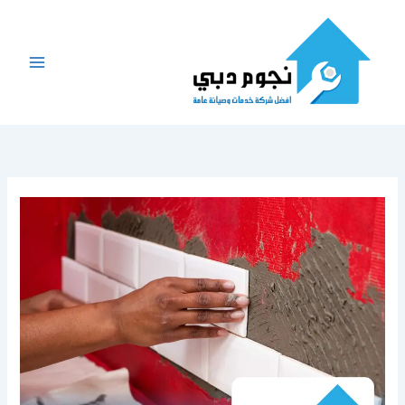
خطي
لى
لمحتوى