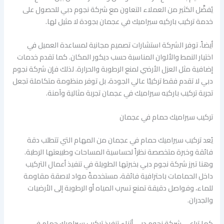
يُفضَّل الكثير من العملاء التعاون مع شركة نجوم دبي للحصول على
خدمة تركيب باركيه سيراميك في عجمان بجودة لا مثيل لها.
أيضاً، توفر الشركة استشارات تصميم مجانية لمساعدة العميل في
اختيار النمط والألوان المناسبة حسب ديكور المكان. كما تقدم خدمات
إضافية مثل العزل الأرضي لمنع الرطوبة والحرارة. لذلك فإن شركة نجوم
دبي لا تقدم فقط تركيبًا عالي الجودة، بل توفر منظومة متكاملة تجعل
تجربة تركيب باركيه سيراميك في عجمان تجربة مثالية وآمنة.
تركيب سيراميك حمام في عجمان
يُعد تركيب سيراميك حمام في عجمان من المهام التي تتطلب دقة
فائقة وخبرة متخصصة نظراً لحساسية المساحات وطبيعتها الرطبة.
وهنا تبرز شركة نجوم دبي بخبرتها الطويلة في تنفيذ أعمال التركيب
داخل الحمامات باحترافية فائقة، مستخدمةً مواد لاصقة مقاومة
للماء، وفواصل دقيقة تمنع تسرب المياه أو الرطوبة إلى الأرضيات
والجدران.
كما تراعي شركة نجوم دبي أثناء تنفيذ تركيب سيراميك حمام في