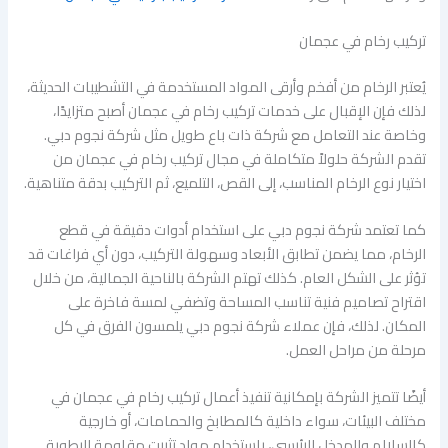
تركيب رخام في عجمان
يُعتبر الرخام من أفخم وأرقى المواد المستخدمة في التشطيبات الحديثة،
لذلك فإن الإقبال على خدمات تركيب رخام في عجمان أصبح متزايدًا،
وخاصة عند التعامل مع شركة ذات باع طويل مثل شركة نجوم دبي.
تقدم الشركة حلولاً متكاملة في مجال تركيب رخام في عجمان من
اختيار نوع الرخام المناسب، إلى القص، التلميع، ثم التركيب بدقة متناهية.
كما تعتمد شركة نجوم دبي على استخدام أدوات دقيقة في قطع
الرخام، مما يضمن تطابق الأبعاد وسهولة التركيب، دون أي فراغات قد
تؤثر على الشكل العام. كذلك تهتم الشركة بالناحية الجمالية، من خلال
اقتراح تصاميم فنية تناسب المساحة وتضفي لمسة فاخرة على
المكان. لذلك، فإن عملاء شركة نجوم دبي يلمسون الفرق في كل
مرحلة من مراحل العمل.
أيضًا تتميز الشركة بإمكانية تنفيذ أعمال تركيب رخام في عجمان في
مختلف البيئات، سواء داخلية كالمطابخ والحمامات، أو خارجية
كالسلالم والمدخل الرئيسي، باستخدام مواد تثبيت مقاومة للرطوبة