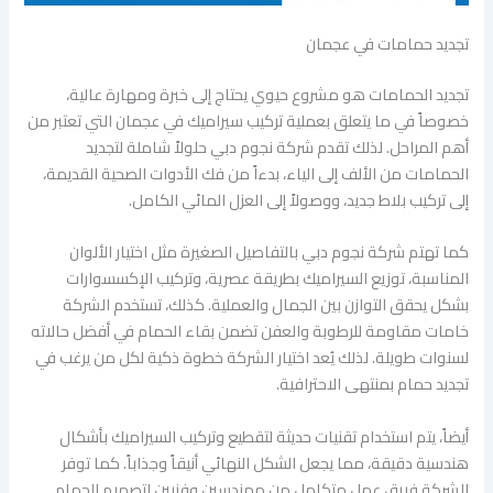
تجديد حمامات في عجمان
تجديد الحمامات هو مشروع حيوي يحتاج إلى خبرة ومهارة عالية،
خصوصاً في ما يتعلق بعملية تركيب سيراميك في عجمان التي تعتبر من
أهم المراحل. لذلك تقدم شركة نجوم دبي حلولاً شاملة لتجديد
الحمامات من الألف إلى الياء، بدءاً من فك الأدوات الصحية القديمة،
إلى تركيب بلاط جديد، ووصولاً إلى العزل المائي الكامل.
كما تهتم شركة نجوم دبي بالتفاصيل الصغيرة مثل اختيار الألوان
المناسبة، توزيع السيراميك بطريقة عصرية، وتركيب الإكسسوارات
بشكل يحقق التوازن بين الجمال والعملية. كذلك، تستخدم الشركة
خامات مقاومة للرطوبة والعفن تضمن بقاء الحمام في أفضل حالاته
لسنوات طويلة. لذلك يُعد اختيار الشركة خطوة ذكية لكل من يرغب في
تجديد حمام بمنتهى الاحترافية.
أيضاً، يتم استخدام تقنيات حديثة لتقطيع وتركيب السيراميك بأشكال
هندسية دقيقة، مما يجعل الشكل النهائي أنيقاً وجذاباً. كما توفر
الشركة فريق عمل متكامل من مهندسين وفنيين لتصميم الحمام