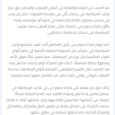
عند الحديث عن الجودة والمتانة في أعمال الأرضيات والجدران، فإن خيار
تركيب السيراميك في عجمان يأتي في مقدمة الأولويات لكل من يرغب
في تحسين مستوى الراحة والجمالية في منزله أو مؤسسته. وهنا
تتألق شركة نجوم دبي كشريك مثالي يقدّم أفضل خدمات تركيب
السيراميك في عجمان باحترافية لا تضاهى.
كما تهتم شركة نجوم دبي بأدق التفاصيل أثناء تنفيذ مشاريع تركيب
السيراميك في عجمان، من التسوية الدقيقة للأرضية إلى اختيار أنواع
الغراء المناسبة لكل نوع من السيراميك، مما يضمن ثباتًا طويل الأمد
ومظهرًا جماليًا متناسقًا. كذلك فإن الشركة توفر خدمات ما قبل وما
بعد التركيب، مثل التقييم الموقعي، التوصية بأنواع السيراميك، وخدمة
التنظيف النهائي، وهي مزايا تجعل من التعامل معها تجربة متميزة.
لذلك، فإن من يعتمد على شركة نجوم دبي في تركيب السيراميك في
عجمان يضمن راحة البال وجودة التنفيذ، حيث تقدم الشركة ضمانًا
حقيقيًا على أعمالها، مما يرسخ الثقة بينها وبين عملائها. أيضًا، لا تقتصر
خدمات الشركة على المنازل فقط، بل تشمل الفلل والمكاتب والفنادق
والمراكز التجارية، مما يجعلها شاملة في نطاق عملها.