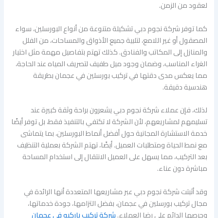
لعقود من الزمن.
كما توفر شركة نجوم دبي تشكيلة متنوعة من أنواع البورسلين، سواء
المصقول أو غير اللامع، لتلبية جميع الأذواق والمساحات، من الفلل
والمنازل إلى المكاتب والفنادق. كذلك تهتم بتفاصيل مهمة مثل اختيار
الغراء المناسب، وضمان وجود ميل طفيف لتصريف المياه عند الحاجة،
مما يعكس مدى دقتها في تركيب بورسلين في عجمان بطريقة
هندسية دقيقة.
لذلك، فإن عملاء شركة نجوم دبي يشعرون براحة وثقة كبيرة عند
تسليمهم لمشاريعهم، لأن الشركة لا تكتفي بالتنفيذ فقط، بل توفر أيضًا
خدمة الاستشارة المجانية حول أفضل أنماط البورسلين، بما يتماشى
مع نمط الحياة ومتطلبات العميل. أيضًا، تهتم الشركة بعملية التنظيف
بعد التركيب، مما يسهل على العميل الانتقال إلى استخدام المساحة
مباشرة دون عناء.
وقد أثبتت شركة نجوم دبي عبر مشاريعها المتعددة أنها الرائدة في
مجال تركيب بورسلين في عجمان، بفضل التزامها، جودة خدماتها،
وحرصها الدائم على رضا العملاء.
شركة تركيب باركيه في عجمان