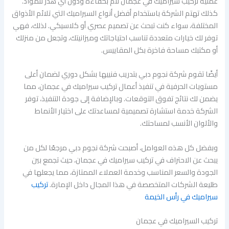
عملية تركيب سيراميك في عجمان تتم بكفاءة ودون أي هدر للمواد.
كذلك تهتم الشركة باستخدام أفضل أنواع السيراميك التي تلائم الأذواق
المختلفة، سواء كنت تبحث عن تصميم عصري أو كلاسيكي. لذلك، فهي
توفر لك خيارات متعددة تناسب احتياجاتك وميزانيتك، وتجعل من منزلك
أو مكتبك مساحة فاخرة بكل المقاييس.
أيضًا تقوم شركة نجوم دبي بتدريب فنييها بشكل دوري لضمان أعلى
مستويات الحرفية في تنفيذ أعمال تركيب سيراميك في عجمان، مما
يضمن لك نتائج تفوق التوقعات. وبالإضافة إلى جودة التنفيذ، توفر
الشركة خدمة استشارة تصميمية لمساعدتك على اختيار الأنماط
والألوان الأنسب لمساحتك.
وبفضل كل هذه العوامل، أصبحت شركة نجوم دبي مرجعًا لكل من
يبحث عن الاحتراف في تركيب سيراميك في عجمان، حيث تجمع بين
الجودة والسعر المناسب وخدمة العملاء الممتازة، مما يجعلها في
طليعة الشركات المتخصصة في هذا المجال داخل الإمارة.
تركيب
سيراميك في رأس الخيمة
تركيب السيراميك في عجمان