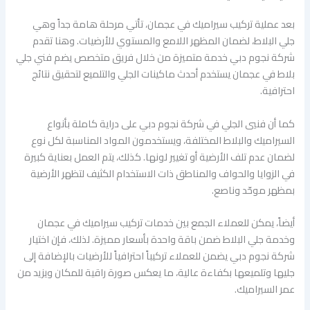
بعد عملية تركيب سيراميك في عجمان، تأتي مرحلة هامة جداً وهي
جلي البلاط، لضمان المظهر اللامع والمستوي للأرضيات. وهنا تقدم
شركة نجوم دبي خدمة متميزة من خلال فريق متخصص يضم فني جلي
بلاط في عجمان يستخدم أحدث ماكينات الجلي والتلميع لتحقيق نتائج
احترافية.
كما أن فنيي الجلي في شركة نجوم دبي على دراية كاملة بأنواع
السيراميك والبلاط المختلفة، ويستخدمون المواد المناسبة لكل نوع
لضمان عدم تلف الأرضية أو تغيير لونها. كذلك، يتم العمل بعناية كبيرة
في الزوايا والحواف والمناطق ذات الاستخدام الكثيف لتظهر الأرضية
بمظهر موحّد وناصع.
أيضاً، يمكن للعملاء الجمع بين خدمات تركيب سيراميك في عجمان
وخدمة جلي البلاط ضمن باقة واحدة بأسعار مميزة. لذلك، فإن اختيار
شركة نجوم دبي يضمن للعملاء تركيباً احترافياً للأرضيات بالإضافة إلى
جليها وتلميعها بكفاءة عالية، ما يعكس صورة راقية للمكان ويزيد من
عمر السيراميك.