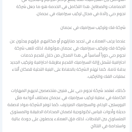
الحمامات والمطابخ. هذا التكامل في الخدمة هو ما جعل شركة
نجوم دبي رائدة في مجال تركيب سيراميك في عجمان.
شركة فك وتركيب سيراميك في عجمان
عندما يرغب العملاء في تجديد منازلهم أو مكاتبهم، فإنهم يبحثون عن
شركة فك وتركيب سيراميك في عجمان موثوقة، لذلك تلعب شركة
نجوم دبي دوراً أساسياً في هذا المجال من خلال تقديم خدمات
احترافية تشمل إزالة السيراميك القديم بطريقة احترافية وتركيب الجديد
بدقة تامة. كما تهتم الشركة بالحفاظ على البنية التحتية للمكان أثناء
عمليات الفك والتركيب.
كذلك، تعتمد شركة نجوم دبي على فنيين متخصصين لديهم المهارات
الكاملة في عملية تركيب سيراميك في عجمان بمختلف أنواعه مثل
البورسلين، الرخام، والسيراميك المزخرف. كما توفر الشركة مواد لاصقة
حديثة وأدوات قياس تكنولوجية لضمان المحاذاة الدقيقة والمستوى
المتساوي بين البلاطات. لذلك فإن العملاء يحصلون على جودة عالية
واستدامة في النتائج.