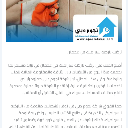
تركيب باركيه سيراميك في عجمان
أصبح الطلب على تركيب باركيه سيراميك في عجمان في تزايد مستمر لما
يجمعه هذا النوع من الأرضيات بين الأناقة والمقاومة العالية للماء
والرطوبة. وفي هذا المجال، تبرز شركة نجوم دبي كمزود رئيسي
لخدمات التركيب باحترافية عالية، إذ تقدم الشركة حلولاً عملية وعصرية
تلائم مختلف المساحات، سواء في الفلل، الشقق أو المكاتب.
كما تتفوق شركة نجوم دبي في توفير تشكيلات متنوعة من الباركيه
السيراميكي الذي يضفي طابع الخشب الطبيعي ولكن بمقاومة
السيراميك. كذلك يُشرف على العمل فنيون ذوو خبرة يضمنون تنفيذ
التصميم بدقة، مع مراعاة الفواصل والتناظر الكامل بين القطع. لذلك،