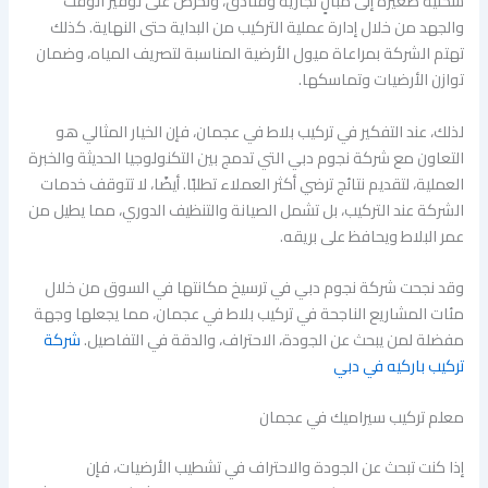
سكنية صغيرة إلى مبانٍ تجارية وفنادق، وتحرص على توفير الوقت
والجهد من خلال إدارة عملية التركيب من البداية حتى النهاية. كذلك
تهتم الشركة بمراعاة ميول الأرضية المناسبة لتصريف المياه، وضمان
توازن الأرضيات وتماسكها.
لذلك، عند التفكير في تركيب بلاط في عجمان، فإن الخيار المثالي هو
التعاون مع شركة نجوم دبي التي تدمج بين التكنولوجيا الحديثة والخبرة
العملية، لتقديم نتائج ترضي أكثر العملاء تطلبًا. أيضًا، لا تتوقف خدمات
الشركة عند التركيب، بل تشمل الصيانة والتنظيف الدوري، مما يطيل من
عمر البلاط ويحافظ على بريقه.
وقد نجحت شركة نجوم دبي في ترسيخ مكانتها في السوق من خلال
مئات المشاريع الناجحة في تركيب بلاط في عجمان، مما يجعلها وجهة
مفضلة لمن يبحث عن الجودة، الاحتراف، والدقة في التفاصيل.
شركة
تركيب باركيه في دبي
معلم تركيب سيراميك في عجمان
إذا كنت تبحث عن الجودة والاحتراف في تشطيب الأرضيات، فإن