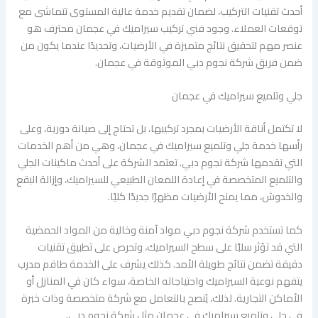
أحدث تقنيات التركيب، لضمان تقديم خدمة عالية المستوى تتماشى مع
توقعات العملاء. وجود فني تركيب سيراميك في عجمان محترف هو
عنصر مهم لتحقيق نتائج متميزة في الأرضيات، وتحديدًا عندما يكون من
ضمن فريق شركة نجوم دبي الموثوقة في عجمان.
جلي وتلميع سيراميك في عجمان
لا تكتمل أناقة الأرضيات بمجرد تركيبها، بل تحتاج إلى صيانة دورية، وعلى
رأسها خدمة جلي وتلميع سيراميك في عجمان، وهي من أهم الخدمات
التي تقدمها شركة نجوم دبي. تعتمد الشركة على أحدث ماكينات الجلي
والتلميع المتخصصة في إعادة اللمعان الطبيعي للسيراميك، وإزالة البقع
والخدوش، مما يمنح الأرضيات مظهرًا جديدًا كليًا.
كما تستخدم شركة نجوم دبي مواد آمنة وخالية من المواد الحمضية
التي قد تؤثر سلبًا على سطح السيراميك، وتحرص على تطبيق تقنيات
دقيقة تضمن نتائج طويلة الأمد. كذلك يشرف على الخدمة طاقم مدرب
يتفهم نوعية السيراميك واحتياجاته الخاصة، سواء كان في المنازل أو
الأماكن التجارية. لذلك، يُنصح بالتعامل مع شركة متخصصة وذات خبرة
في جلي وتلميع سيراميك في عجمان مثل شركة نجوم دبي.