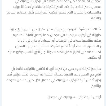
عجمان، لما تقدمه من خدمات متكاملة في تركيب سيراميك في
عجمان باحترافية عالية. كما تتميز الشركة باستخدام أحدث الأدوات
والمعدات والتقنيات التي تضمن تركيب السيراميك بأعلى معايير الجودة
والدقة.
كذلك، تضم شركة نجوم دبي فريق عمل مكون من فنيين ذوي خبرة
طويلة في تركيب سيراميك في عجمان، مما يضمن تنفيذ التصاميم
بدقة متناهية سواء في الأرضيات أو الجدران، أو حتى في الزوايا
والمناطق الصعبة. أيضاً، تقدم الشركة استشارات مجانية للعميل
لمساعدته على اختيار أفضل الخامات والألوان التي تناسب ديكور منزله
أو مكتبه.
ما يميز شركة نجوم دبي عن غيرها أنها لا تكتفي بالتركيب فقط، بل
تتابع مع العميل بعد التنفيذ لضمان استمرارية الجودة. لذلك، فإنها تُعد
بحق أفضل شركة تركيب سيراميك في عجمان لكل من يبحث عن الجودة
والتميز.
أرخص شركة تركيب سيراميك في عجمان