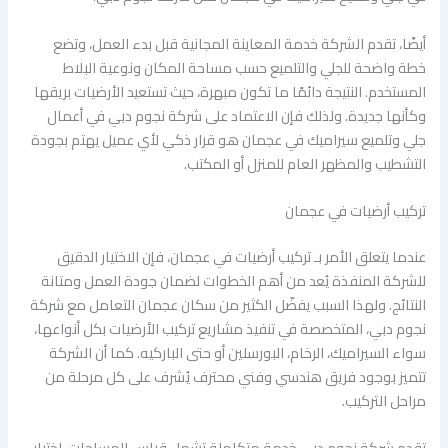
أيضًا، تقدم الشركة خدمة المعاينة المجانية قبل بدء العمل، وتضع
خطة واضحة للجلي والتلميع حسب مساحة المكان ونوعية البلاط
المستخدم. النتيجة دائمًا ما تكون مبهرة، حيث تستعيد الأرضيات بريقها
وكأنها جديدة. ولذلك فإن الاعتماد على شركة نجوم دبي في أعمال
جلي وتلميع سيراميك في عجمان هو قرار ذكي لأي عميل يهتم بجودة
التشطيب والمظهر العام للمنزل أو المكتب.
تركيب أرضيات في عجمان
عندما يتعلق الأمر بـ تركيب أرضيات في عجمان، فإن الاختيار الدقيق
للشركة المنفذة يُعد من أهم الخطوات لضمان جودة العمل ومتانة
النتائج. ولهذا السبب يفضّل الكثير من سكان عجمان التعامل مع شركة
نجوم دبي، المتخصصة في تنفيذ مشاريع تركيب الأرضيات بكل أنواعها،
سواء السيراميك، الرخام، البورسلين أو حتى الباركيه. كما أن الشركة
تتميز بوجود فريق هندسي وفني محترف يُشرف على كل مرحلة من
مراحل التركيب.
تقدم شركة نجوم دبي خدمة متكاملة تشمل قياس المساحات، اختيار