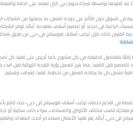
ا عند تنفيذها بواسطة شركة نجوم دبي التي تعتمد على الدقة والشفا
ية في السوق دون التأثير على جودة العمل، ما يجعلها من الشركات ا
ؤسسات الراغبة في تجديد أو تصميم أسقف متعددة. أيضًا، توفر الشركة 
ة الفنيين. لذلك، فإن تركيب أسقف فورسيلنج في دبي عن طريق شركة نجو
شارقة
ا بالغًا بالتفاصيل الدقيقة في كل مشروع. كما تُحرص على تنفيذ كل تصم
 للتصميم قبل التنفيذ، مما يتيح للعميل رؤية النتيجة النهائية قبل البد
افية تشمل كل ما يحتاجه العميل من تخطيط، تنفيذ، إشراف، وتسليم.
خصصة في تقديم خدمات تركيب أسقف فورسيلنج في دبي، حيث تلتزم بأعلى
بتكرة تناسب مختلف الأذواق والمساحات، سواء كانت سكنية أو تجارية. 
لنج في دبي. أيضًا، يتم تنفيذ الأعمال باستخدام أحدث المعدات والتقنيا