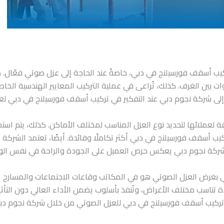
يب أسقف فورسيلنج في دبي، خاصةً عند الحاجة إلى عزل صوتي فعّال. 
 بين الغرف. كذلك، تُراعى في عملية التركيب المعايير الهندسية الخاصة ب
ون إلى شركة نجوم دبي عند التفكير في تركيب أسقف فورسيلنج في دبي لع
لعملائها لتحديد نوع العزل المناسب لمختلف الأماكن. كذلك، يتم اس
كيب أسقف فورسيلنج في دبي أكثر تكاملًا وفائدة. أيضًا، تعتمد الشر
تيار شركة نجوم دبي يعكس حرص العميل على الجودة والراحة في نفس ال
بغرض العزل الصوتي هو في المكاتب وقاعات الاجتماعات والمسارح الم
اسب مختلف الأغراض، وتُنفذ بأسلوب يضمن الأداء العالي دون التأثير ع
ن تركيب أسقف فورسيلنج في دبي للعزل الصوتي من خلال شركة نجوم دب