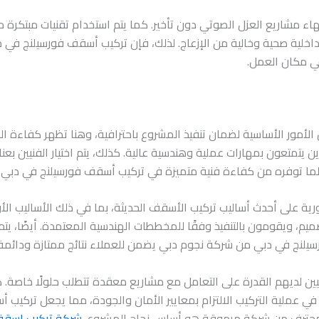
هاء مشاريع العزل الصوتي دون تأخير. كما يتم استخدام تقنيات مبتكرة 
داخلية صحية وخالية من الإزعاج. لذلك، فإن تركيب أسقف فورسيلنج في د
في مكان العمل.
لأمور الأساسية لضمان تنفيذ المشروع باحترافية، وهنا تظهر كفاءة ال
 يتمتعون بمهارات عملية وهندسية عالية. كذلك، يتم اختيار الفنيين بعنا
 لما توفره من كفاءة فنية متميزة في تركيب أسقف فورسيلنج في دبي.
ية على أحدث أساليب تركيب الأسقف الحديثة، بما في ذلك الأساليب الأ
م، ويقومون بالتنفيذ وفقًا للمخططات الهندسية المعتمدة. أيضًا، يتم
يلنج في دبي من شركة نجوم دبي يضمن للعملاء نتائج ممتازة ودائمة.
يين لديهم القدرة على التعامل مع مشاريع معقدة تتطلب حلولًا خاصة. 
ي عملية التركيب الالتزام بمعايير الأمان والجودة، مما يجعل تركيب 
يب محترف من شركة مرموقة هو أساس نجاح المشروع.
شركة تركيب اسقف