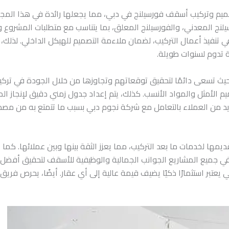
يم وتركيب أسقف فورسيلنج في دبي، مما يجعلها رائدة في هذا المجا
لنج المعدني، والفورسيلنج المعلق، بما يتناسب مع متطلبات المشروع و
 تنفيذ أعمال التركيب، لضمان ملاءمة التصميم للهيكل الداخلي. لذلك
ة تدوم لسنوات طويلة.
حيث تسعى دائمًا لتحقيق توقعاتهم وتجاوزها من خلال الجودة في ترك
يم الأمثل والمواد الأنسب. كذلك، يتم إعداد جدول زمني دقيق لإنجاز ا
العديد من العملاء بالتعامل مع شركة نجوم دبي بسبب ما تتمتع به م
يمها لخدمات ما بعد التركيب، مما يعزز الثقة بينها وبين عملائها. كم
في جميع المشاريع الجوانب الجمالية والوظيفية للأسقف لتحقيق أفضل ت
بر استثمارًا ذكيًا يضيف قيمة عالية إلى أي عقار. أيضًا، يحرص فري